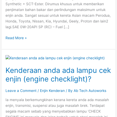
Synthetic + SCT-Ester. Dirumus khusus untuk memberikan
penjimatan bahan bakar dan perlindungan maksimum untuk
enjin anda. Sangat sesuai untuk kereta Asian macam Perodua,
Honda, Toyota, Nissan, Kia, Hyundai, Geely, Proton dan lain2
lagi.SAE 0W-20API SP (RC) – Fuel […]
Read More »
Kenderaan
anda
Kenderaan anda ada lampu cek
ada
lampu
enjin (engine checklight)?
cek
enjin
Leave a Comment
/
Enjin Kenderan
/ By
Ab Tech Autoworks
(engine
checklight)?
Ia menyala berkemungkinan kerana kereta anda ada masalah
enjin, transmisi, suspensi atau juga masalah brek. Terdapat
segala macam sebab yang menyebabkan lampu ‘CHECK
ENGINE’ ini menyala dan jalan terbaik untuk atasi masalah ini