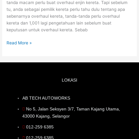
tanda macam perlu buat overhaul enjin kereta. Tapi sebelum
tu, anda sebagai pemilik kereta perlu tahu dulu tentang apa
sebenarnya overhaul kereta, tanda-tanda perlu overhaul
kereta dan 1,001 lagi pengetahuan lain sebelum buat
keputusan untuk overhaul kereta. Sebab
Read More »
LOKASI
AB TECH AUTOWORKS
No 5, Jalan Seksyen 3/7, Taman Kajang Utama,
43000 Kajang, Selangor
012-259 6385
012-259 6385