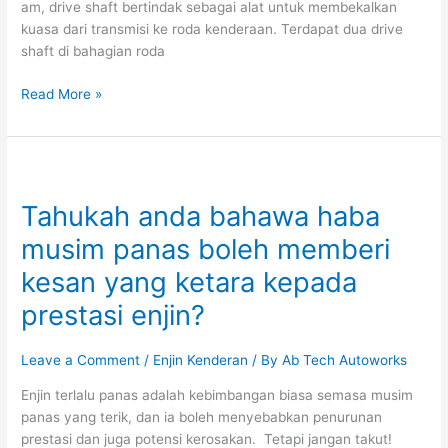
am, drive shaft bertindak sebagai alat untuk membekalkan
kuasa dari transmisi ke roda kenderaan. Terdapat dua drive
shaft di bahagian roda
Read More »
Tahukah
anda
Tahukah anda bahawa haba
bahawa
haba
musim panas boleh memberi
musim
kesan yang ketara kepada
panas
boleh
prestasi enjin?
memberi
kesan
Leave a Comment
/
Enjin Kenderan
/ By
Ab Tech Autoworks
yang
ketara
Enjin terlalu panas adalah kebimbangan biasa semasa musim
kepada
panas yang terik, dan ia boleh menyebabkan penurunan
prestasi
prestasi dan juga potensi kerosakan. Tetapi jangan takut!