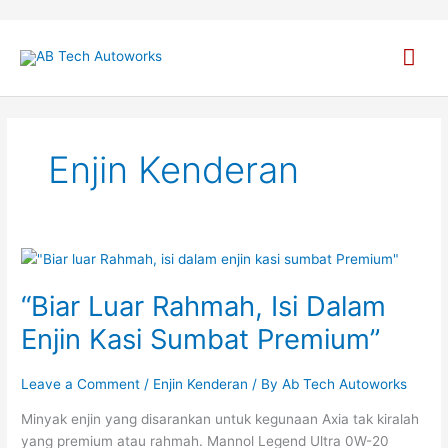
Skip
to
Mai
content
Men
Enjin Kenderan
“Biar
Luar
“Biar Luar Rahmah, Isi Dalam
Rahmah,
Isi
Enjin Kasi Sumbat Premium”
Dalam
Enjin
Leave a Comment
/
Enjin Kenderan
/ By
Ab Tech Autoworks
Kasi
Sumbat
Minyak enjin yang disarankan untuk kegunaan Axia tak kiralah
Premium”
yang premium atau rahmah. Mannol Legend Ultra 0W-20